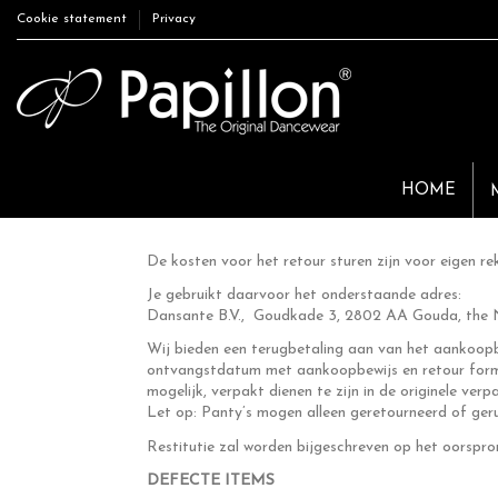
Cookie statement
Privacy
HOME
De kosten voor het retour sturen zijn voor eigen re
Je gebruikt daarvoor het onderstaande adres:
Dansante B.V., Goudkade 3, 2802 AA Gouda, the 
Wij bieden een terugbetaling aan van het aankoopbe
ontvangstdatum met aankoopbewijs en retour formu
mogelijk, verpakt dienen te zijn in de originele ve
Let op: Panty’s mogen alleen geretourneerd of ger
Restitutie zal worden bijgeschreven op het oorspr
DEFECTE ITEMS