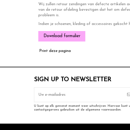
Wij zullen retour zendingen van defecte artikelen 
van de retour afdeling bevestigen dat het om defec
probleem is.
Indien je schoenen, kleding of accessoires gekocht 
Download formulier
SIGN UP TO NEWSLETTER
U kunt op elk gewenst moment weer uitschrijven. Hiervoor kunt 
contactgegevens gebruiken uit de algemene voorwaarden.