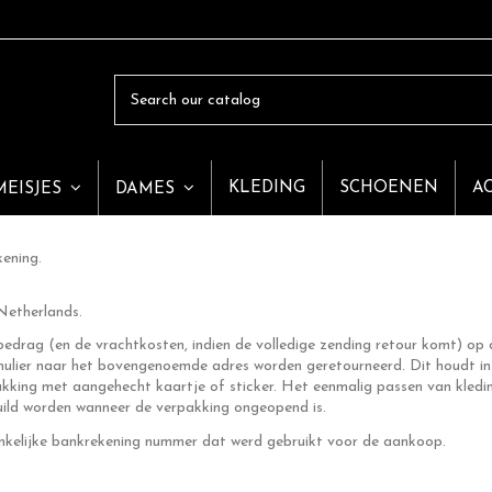
KLEDING
SCHOENEN
A
MEISJES
DAMES
kening.
Netherlands.
drag (en de vrachtkosten, indien de volledige zending retour komt) op a
lier naar het bovengenoemde adres worden geretourneerd. Dit houdt in d
rpakking met aangehecht kaartje of sticker. Het eenmalig passen van kled
uild worden wanneer de verpakking ongeopend is.
onkelijke bankrekening nummer dat werd gebruikt voor de aankoop.