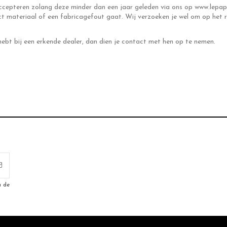
accepteren zolang deze minder dan een jaar geleden via ons op www.lepap
t materiaal of een fabricagefout gaat. Wij verzoeken je wel om op het r
hebt bij een erkende dealer, dan dien je contact met hen op te nemen.
u de