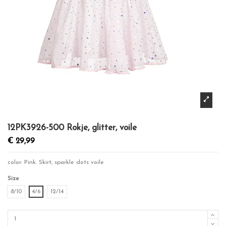
12PK3926-500 Rokje, glitter, voile
€ 29,99
color: Pink. Skirt, sparkle dots voile
Size
8/10
4/6
12/14