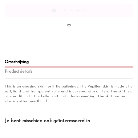
In winkelwagen
Omschrijving
Productdetails
This is an amazing skirt for little ballerinas. The Papillon skirt is made of a
soft, light and transparent voile and is covered with glitters. The skirt is a
nice addition to the ballet suit and it looks amazing. The skirt has an
elastic cotton waistband.
Fits for
Meisjes
Meisjes
Je bent misschien ook geïnteresseerd in
product
NOS
Merk
Papillon