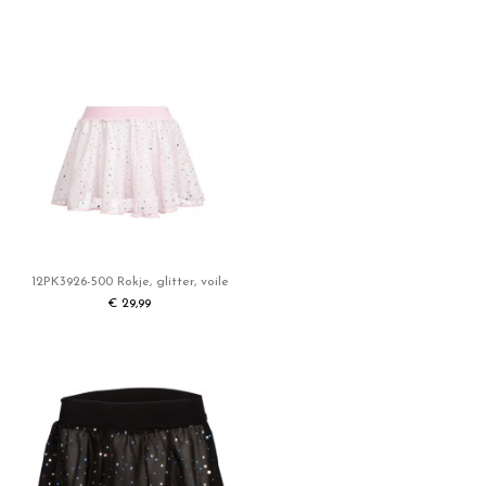
Referentie
12PK3926-NOS-500
ean13
8718376066491
12PK3926-500 Rokje, glitter, voile
€ 29,99