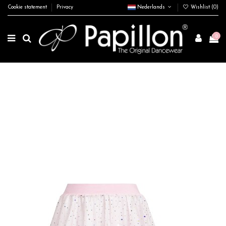
Cookie statement
Privacy
Nederlands
Wishlist (
0
)
0