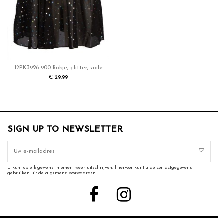
12PK3926-900 Rokje, glitter, voile
€ 29,99
SIGN UP TO NEWSLETTER
U kunt op elk gewenst moment weer uitschrijven. Hiervoor kunt u de contactgegevens
gebruiken uit de algemene voorwaarden.